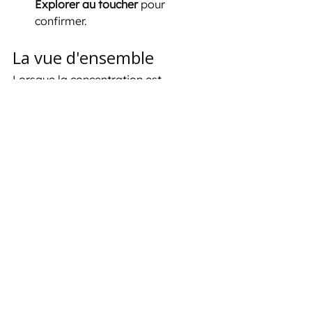
Explorer au toucher
 pour 
confirmer.
La vue d'ensemble
Lorsque la concentration est 
bloquée, les utilisateurs se sentent 
bloqués. Une navigation fluide et 
prévisible n'est pas seulement une 
bonne expérience utilisateur, c'est 
aussi 
une bonne accessibilité
 .
En détectant les pièges de 
concentration dès le début de la 
conception et du développement, 
vous évitez non seulement la 
frustration, mais vous garantissez 
également que 
tout le monde
 peut 
profiter de votre application comme 
elle est censée être utilisée.